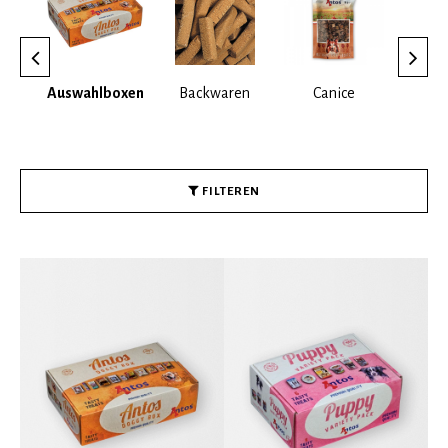
ld
Auswahlboxen
Backwaren
Canice
Ce
FILTEREN