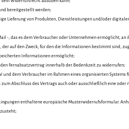
her sein Widerrufsrecht ausüben kann;
t und bereitgestellt werden;
äßige Lieferung von Produkten, Dienstleistungen und/oder digita
E-Mail -, das es dem Verbraucher oder Unternehmen ermöglicht, an 
s, der auf den Zweck, für den die Informationen bestimmt sind, z
peicherten Informationen ermöglicht;
, den Fernabsatzvertrag innerhalb der Bedenkzeit zu widerrufen;
 B.V. und dem Verbraucher im Rahmen eines organisierten Systems f
s zum Abschluss des Vertrags auch oder ausschließlich eine oder
 Bedingungen enthaltene europäische Musterwiderrufsformular. An
 zusteht;