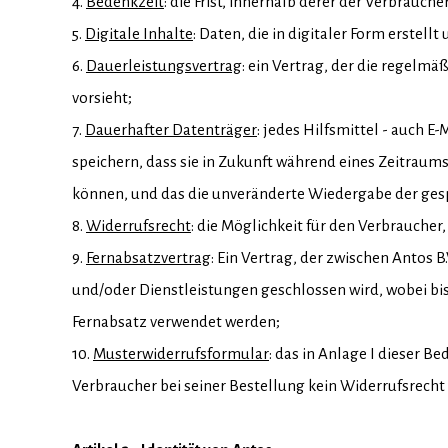
4.
Bedenkzeit
: die Frist, innerhalb derer der Verbrauc
5.
Digitale Inhalte
: Daten, die in digitaler Form erstell
6.
Dauerleistungsvertrag
: ein Vertrag, der die regelm
vorsieht;
7.
Dauerhafter Datenträger
: jedes Hilfsmittel - auch 
speichern, dass sie in Zukunft während eines Zeitraum
können, und das die unveränderte Wiedergabe der ges
8.
Widerrufsrecht
: die Möglichkeit für den Verbraucher
9.
Fernabsatzvertrag
: Ein Vertrag, der zwischen Antos
und/oder Dienstleistungen geschlossen wird, wobei bi
Fernabsatz verwendet werden;
10.
Musterwiderrufsformular
: das in Anlage I dieser
Verbraucher bei seiner Bestellung kein Widerrufsrecht