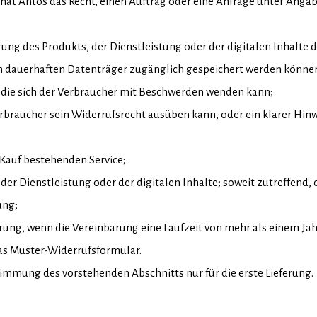
, hat Antos das Recht, einen Auftrag oder eine Anfrage unter An
ung des Produkts, der Dienstleistung oder der digitalen Inhalte d
em dauerhaften Datenträger zugänglich gespeichert werden könne
n die sich der Verbraucher mit Beschwerden wenden kann;
Verbraucher sein Widerrufsrecht ausüben kann, oder ein klarer Hin
 Kauf bestehenden Service;
, der Dienstleistung oder der digitalen Inhalte; soweit zutreffend,
ung;
ung, wenn die Vereinbarung eine Laufzeit von mehr als einem Jahr
das Muster-Widerrufsformular.
stimmung des vorstehenden Abschnitts nur für die erste Lieferung.