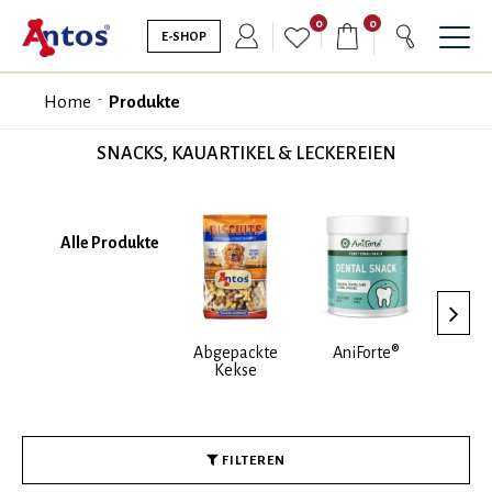
0
0
E-SHOP
Home
Produkte
SNACKS, KAUARTIKEL & LECKEREIEN
Alle Produkte
Abgepackte
AniForte®
Anto
Kekse
FILTEREN