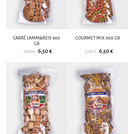
CARRÉ LAMM&REIS 900
GOURMET MIX 900 GR
GR
6,50 €
6,50 €
20616
20617