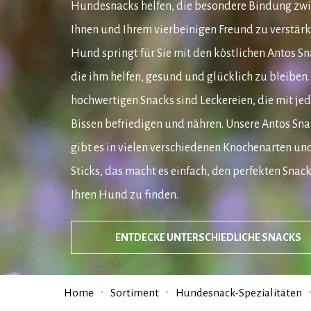
Hundesnacks helfen, die besondere Bindung zw
Ihnen und Ihrem vierbeinigen Freund zu verstärke
Hund springt für Sie mit den köstlichen Antos Sn
die ihm helfen, gesund und glücklich zu bleiben.
hochwertigen Snacks sind Leckereien, die mit je
Bissen befriedigen und nähren. Unsere Antos Sna
gibt es in vielen verschiedenen Knochenarten un
Sticks, das macht es einfach, den perfekten Snack
Ihren Hund zu finden.
ENTDECKE UNTERSCHIEDLICHE SNACKS
Home
Sortiment
Hundesnack-Spezialitäten