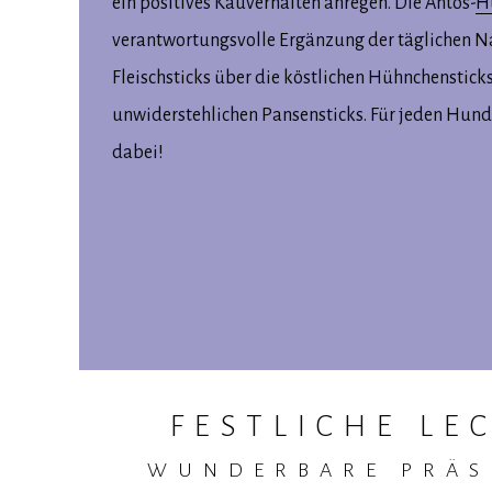
ein positives Kauverhalten anregen. Die Antos-
H
verantwortungsvolle Ergänzung der täglichen N
Fleischsticks über die köstlichen Hühnchensticks
unwiderstehlichen Pansensticks. Für jeden Hund 
dabei!
FESTLICHE LE
,
WUNDERBARE PRÄS