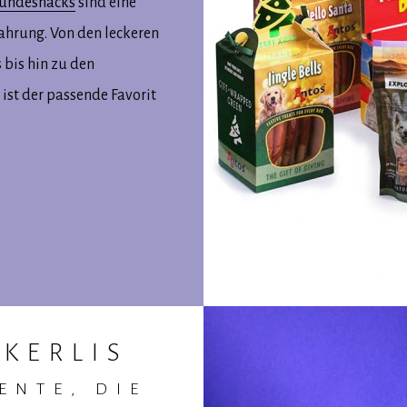
undesnacks
sind eine
ahrung. Von den leckeren
 bis hin zu den
ist der passende Favorit
CKERLIS
ENTE, DIE
NAHRHA