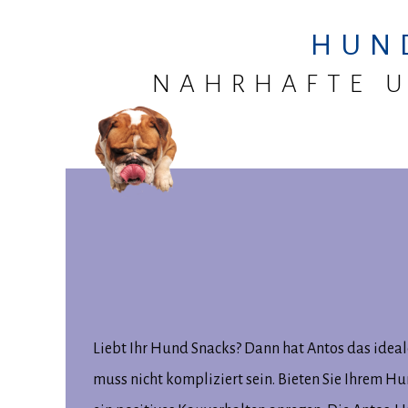
HUN
NAHRHAFTE U
Liebt Ihr Hund Snacks? Dann hat Antos das ideale
muss nicht kompliziert sein. Bieten Sie Ihrem H