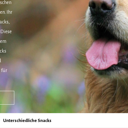
ischen
n. Ihr
acks,
 Diese
dem
cks
d
 für
Unterschiedliche Snacks