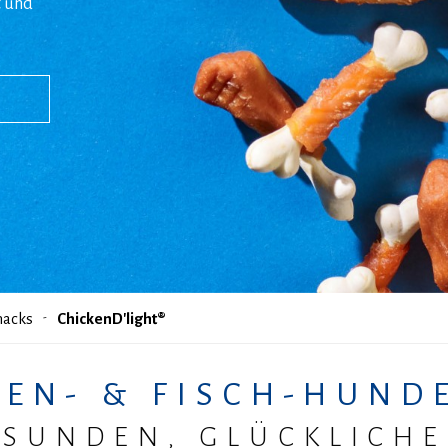
t und
nacks
ChickenD'light®
EN- & FISCH-HUND
ESUNDEN, GLÜCKLICHE