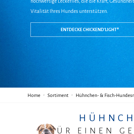
hochwertige Leckerlies, die die Kraft, Gesundhei
Vitalität Ihres Hundes unterstützen.
ENTDECKE CHICKEND'LIGHT®
Home
Sortiment
Hühnchen- & Fisch-Hundes
HÜHNCH
FÜR EINEN G