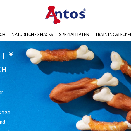
SCH
NATÜRLICHE SNACKS
SPEZIALITÄTEN
TRAININGSLECKER
HT®
CH
er
n
ch an
ind