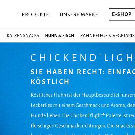
E-SHOP
PRODUKTE
UNSERE MARKE
KATZENSNACKS
HUHN & FISCH
ZAHNPFLEGE & VEGETARI
CHICKEND'LIG
SIE HABEN RECHT: EINFA
KÖSTLICH
Köstliches Huhn ist der Hauptbestandteil unser
Leckerlies mit einem Geschmack und Aroma, de
Hunde lieben. Die ChickenD'light® Palette ist rei
fleischigen Geschmacksrichtungen. Die Snacks s