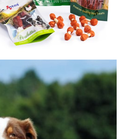
SHD'LIGHT
 HUND FISCH? UNSERE
IEBEN SIE!