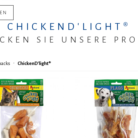
PR
GEN
CHICKEND'LIGHT®
CKEN SIE UNSERE PR
nacks
ChickenD'light®