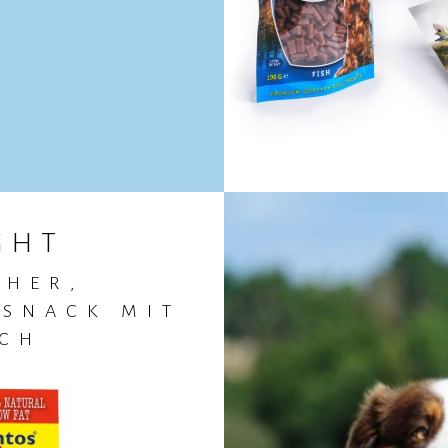
GHT
FI
CHER,
LIEBT IHR
ESNACK MIT
L
SCH