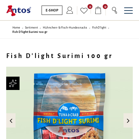
0
0
E-SHOP
Home
Sortiment
Hühnchen- & Fisch-Hundesnacks
FishD'light
Fish D'light Surimi 100 gr
Fish D'light Surimi 100 gr