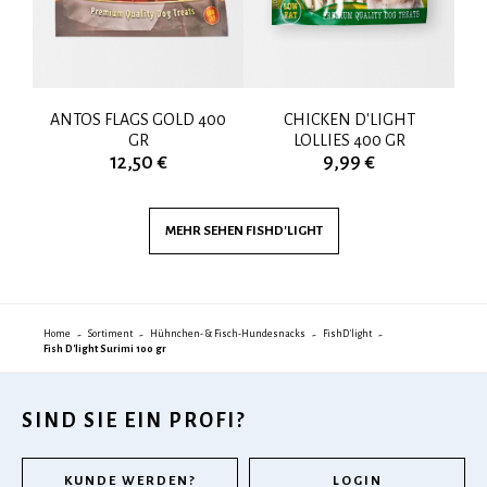
ANTOS FLAGS GOLD 400
CHICKEN D'LIGHT
C
GR
LOLLIES 400 GR
12,50 €
9,99 €
MEHR SEHEN
FISHD'LIGHT
Home
Sortiment
Hühnchen- & Fisch-Hundesnacks
FishD'light
Fish D'light Surimi 100 gr
SIND SIE EIN PROFI?
KUNDE WERDEN?
LOGIN