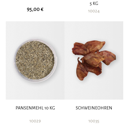
5 KG
95,00 €
10024
PANSENMEHL 10 KG
SCHWEINEOHREN
10029
10035