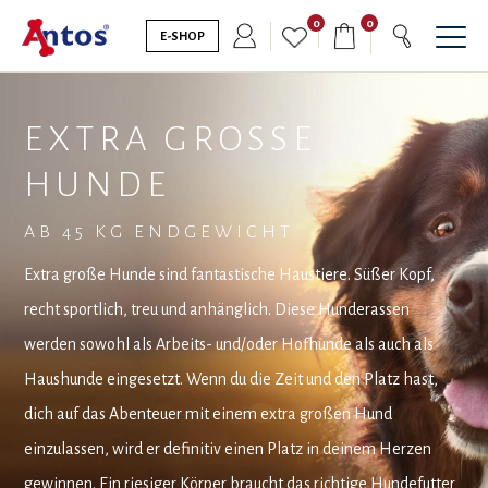
0
0
E-SHOP
EXTRA GROSSE H
UNDE
AB 45 KG ENDGEWICHT
Extra große Hunde sind fantastische Haustiere. Süßer Kopf,
recht sportlich, treu und anhänglich. Diese Hunderassen
werden sowohl als Arbeits- und/oder Hofhunde als auch als
Haushunde eingesetzt. Wenn du die Zeit und den Platz hast,
dich auf das Abenteuer mit einem extra großen Hund
einzulassen, wird er definitiv einen Platz in deinem Herzen
gewinnen. Ein riesiger Körper braucht das richtige Hundefutter